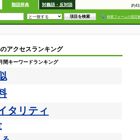
類語辞典
対義語・反対語
約4
検索フォームの固定
典のアクセスランキング
の月間キーワードランキング
似
料
イタリティ
宜
える