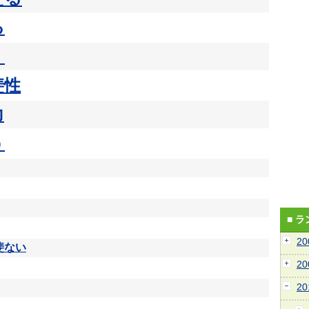
る
く
斐性
力
う
■ 
2
斐ない
2
2