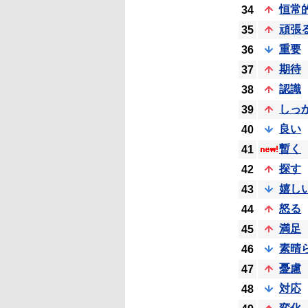
恒常
34
頑張
35
重要
36
期待
37
認識
38
しっ
39
良い
40
暫く
41
探す
42
嬉し
43
怒る
44
満足
45
素晴
46
憂慮
47
対応
48