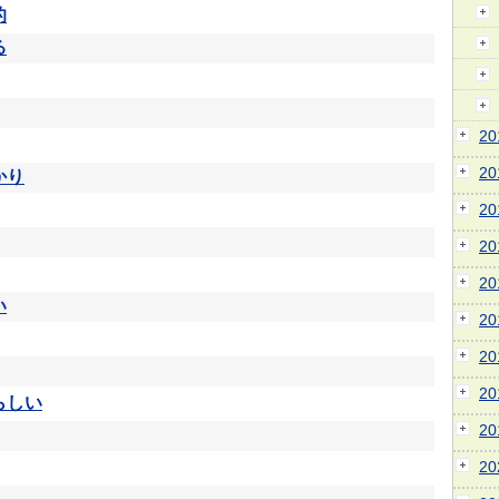
的
る
2
2
かり
2
2
2
い
2
2
2
らしい
2
2