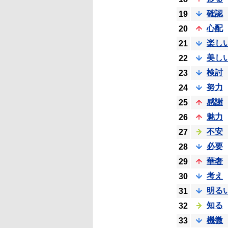
確認
19
心配
20
楽し
21
美し
22
検討
23
努力
24
感謝
25
魅力
26
不安
27
必要
28
華奢
29
考え
30
明る
31
知る
32
機微
33