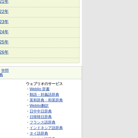
021年
022年
023年
024年
025年
026年
｜
学問
典
ウェブリオのサービス
・
Weblio 辞書
・
類語・対義語辞典
・
英和辞典・和英辞典
・
Weblio翻訳
・
日中中日辞典
・
日韓韓日辞典
・
フランス語辞典
・
インドネシア語辞典
・
タイ語辞典