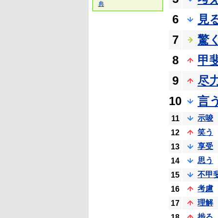
典
6
見
7
驚
8
甲
9
尽
10
言
示唆
11
笑う
12
享受
13
思う
14
不甲
15
考慮
16
理解
17
捗る
18