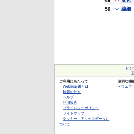
変化
49
繊細
50
ビジ
ご利用にあたって
便利な機
・
Weblio辞書とは
・
ウェブ
・
検索の仕方
・
ヘルプ
・
利用規約
・
プライバシーポリシー
・
サイトマップ
・
クッキー・アクセスデータに
ついて