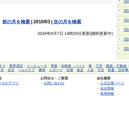
2
2
2
前の月を検索
| 2010/03 |
次の月を検索
2
2026年8月7日 14時20分更新(随時更新中)
2
2
ネス
｜
業界用語
｜
コンピュータ
｜
電車
｜
自動車・バイク
｜
船
｜
工学
｜
建築・不動産
文化
｜
生活
｜
ヘルスケア
｜
趣味
｜
スポーツ
｜
生物
｜
食品
｜
人名
｜
方言
｜
辞書・百科事
能
お問合せ・ご要望
会社概要
リオのアプリ
・
お問い合わせ
・
公式企業ページ
・
会社情報
・
採用情報