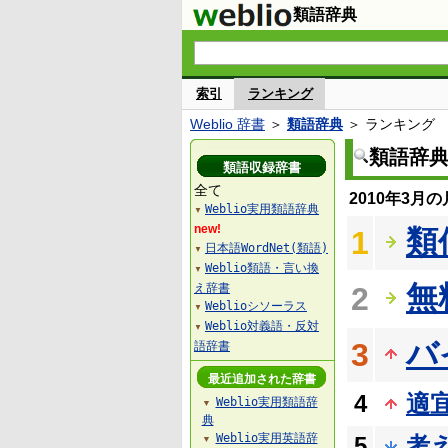
類語辞典
索引
ランキング
Weblio 辞書
＞
類語辞典
＞ ランキング
類語辞
類語収録辞書
全て
2010年3月
Weblio実用類語辞典
▼
new!
類
1
日本語WordNet(類語)
▼
Weblio類語・言い換
▼
無
え辞書
2
Weblioシソーラス
▼
Weblio対義語・反対
▼
バ
3
語辞書
最近追加された辞書
4
適
Weblio実用類語辞
▼
典
Weblio実用英語辞
5
考
▼