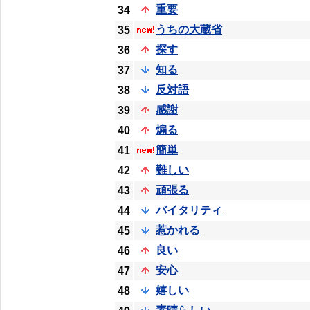
重要
34
うちの大蔵省
35
探す
36
知る
37
反対語
38
感謝
39
煽る
40
簡単
41
難しい
42
頑張る
43
バイタリティ
44
惹かれる
45
良い
46
安心
47
嬉しい
48