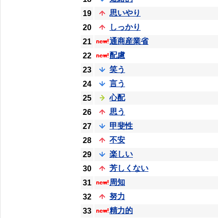
思いやり
19
しっかり
20
通商産業省
21
配慮
22
笑う
23
言う
24
心配
25
思う
26
甲斐性
27
不安
28
楽しい
29
芳しくない
30
周知
31
努力
32
精力的
33