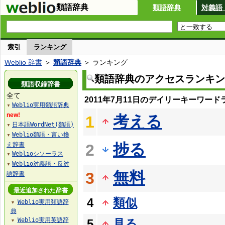
類語辞典
類語辞典
対義語
索引
ランキング
Weblio 辞書
＞
類語辞典
＞ ランキング
類語辞典のアクセスランキン
類語収録辞書
全て
2011年7月11日のデイリーキーワード
Weblio実用類語辞典
▼
new!
考える
1
日本語WordNet(類語)
▼
Weblio類語・言い換
▼
捗る
え辞書
2
Weblioシソーラス
▼
Weblio対義語・反対
▼
無料
3
語辞書
最近追加された辞書
4
類似
Weblio実用類語辞
▼
典
Weblio実用英語辞
5
見る
▼