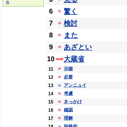
典
6
驚く
7
検討
8
また
9
あざとい
10
大蔵省
示唆
11
必要
12
アンニュイ
13
考慮
14
きっかけ
15
確認
16
理解
17
短絡的
18