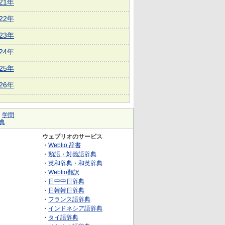
021年
022年
023年
024年
025年
026年
｜
学問
典
ウェブリオのサービス
・
Weblio 辞書
・
類語・対義語辞典
・
英和辞典・和英辞典
・
Weblio翻訳
・
日中中日辞典
・
日韓韓日辞典
・
フランス語辞典
・
インドネシア語辞典
・
タイ語辞典