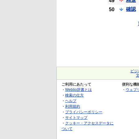
精進
49
確認
50
ビジ
ご利用にあたって
便利な機
・
Weblio辞書とは
・
ウェブ
・
検索の仕方
・
ヘルプ
・
利用規約
・
プライバシーポリシー
・
サイトマップ
・
クッキー・アクセスデータに
ついて