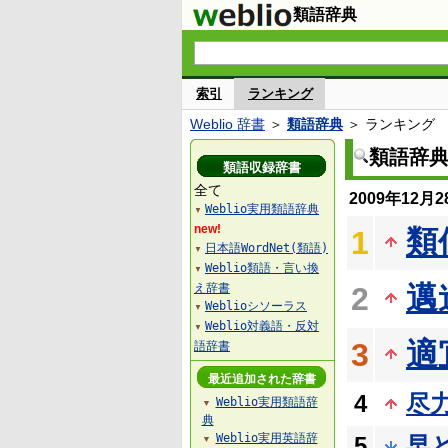
類語辞典
索引
ランキング
Weblio 辞書
＞
類語辞典
＞ ランキング
類語辞
類語収録辞書
全て
2009年12
Weblio実用類語辞典
▼
new!
類
1
日本語WordNet(類語)
▼
Weblio類語・言い換
▼
邁
え辞書
2
Weblioシソーラス
▼
Weblio対義語・反対
▼
適
3
語辞書
最近追加された辞書
4
尽
Weblio実用類語辞
▼
典
Weblio実用英語辞
5
早
▼