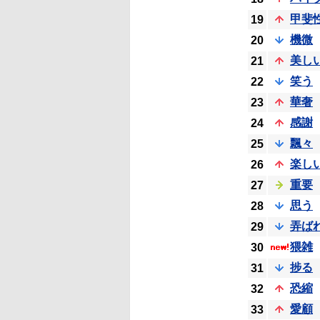
甲斐
19
機微
20
美し
21
笑う
22
華奢
23
感謝
24
飄々
25
楽し
26
重要
27
思う
28
弄ば
29
猥雑
30
捗る
31
恐縮
32
愛顧
33