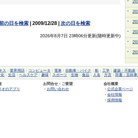
2
2
2
前の日を検索
| 2009/12/28 |
次の日を検索
2
2026年8月7日 23時06分更新(随時更新中)
2
2
ネス
｜
業界用語
｜
コンピュータ
｜
電車
｜
自動車・バイク
｜
船
｜
工学
｜
建築・不動産
文化
｜
生活
｜
ヘルスケア
｜
趣味
｜
スポーツ
｜
生物
｜
食品
｜
人名
｜
方言
｜
辞書・百科事
能
お問合せ・ご要望
会社概要
リオのアプリ
・
お問い合わせ
・
公式企業ページ
・
会社情報
・
採用情報