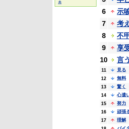
典
6
示
7
考
8
不
9
享
10
言
見る
11
無料
12
驚く
13
心遣
14
努力
15
頑張
16
理解
17
バイ
18