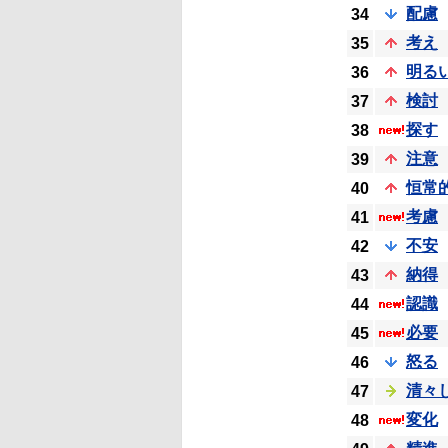
配慮
34
考え
35
明る
36
検討
37
探す
38
注意
39
恒常
40
考慮
41
不安
42
納得
43
認識
44
必要
45
怒る
46
清々
47
変化
48