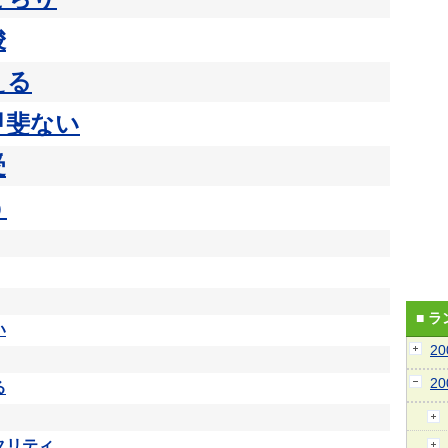
唆
える
甲斐ない
受
う
■ 
い
2
2
る
タリティ