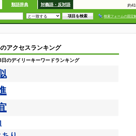
類語辞典
対義語・反対語
約4
検索フォームの固定
典のアクセスランキング
月28日のデイリーキーワードランキング
似
進
宜
力
とちり