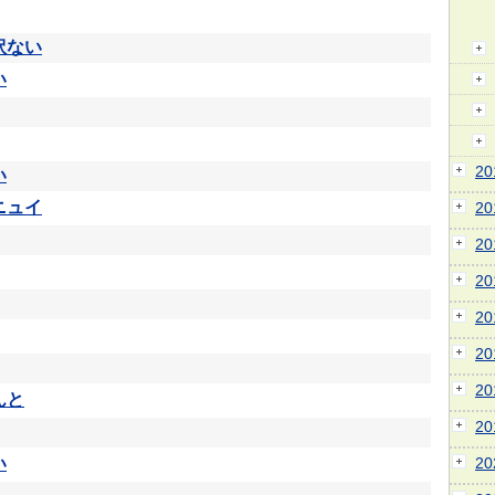
訳ない
い
2
い
ニュイ
2
2
2
2
2
2
んと
2
い
2