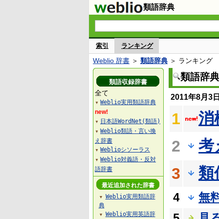
類語辞典
索引
ランキング
Weblio 辞書
＞
類語辞典
＞ ランキング
類語辞
類語収録辞書
全て
2011年8月
Weblio実用類語辞典
▼
new!
消
1
日本語WordNet(類語)
▼
Weblio類語・言い換
▼
考
え辞書
2
Weblioシソーラス
▼
Weblio対義語・反対
▼
類
3
語辞書
最近追加された辞書
4
無
Weblio実用類語辞
▼
典
Weblio実用英語辞
5
見
▼