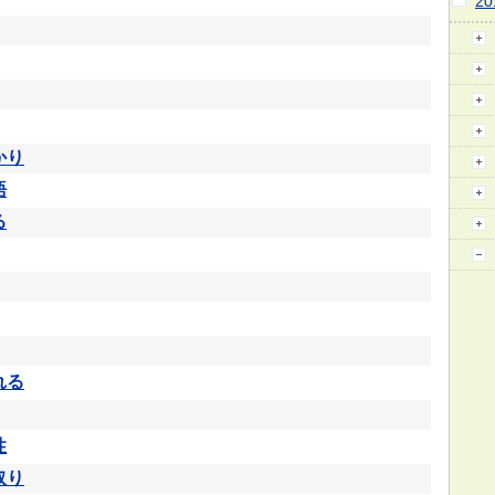
2
かり
語
る
れる
性
取り