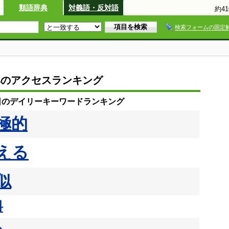
類語辞典
対義語・反対語
約4
検索フォームの固定
典のアクセスランキング
3日のデイリーキーワードランキング
極的
える
似
料
る