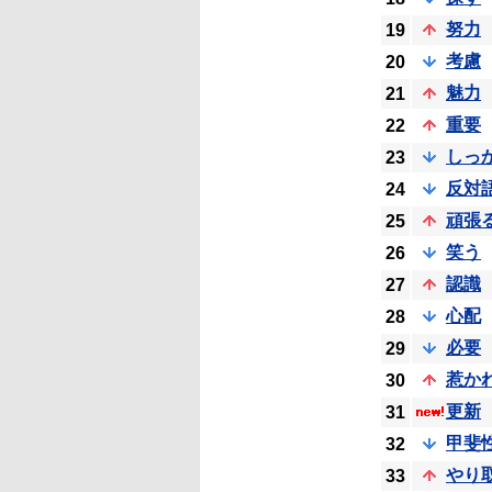
努力
19
考慮
20
魅力
21
重要
22
しっ
23
反対
24
頑張
25
笑う
26
認識
27
心配
28
必要
29
惹か
30
更新
31
甲斐
32
やり
33