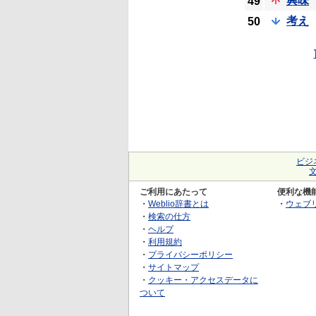
興味
49
考え
50
ビジ
ご利用にあたって
便利な機
・
Weblio辞書とは
・
ウェブ
・
検索の仕方
・
ヘルプ
・
利用規約
・
プライバシーポリシー
・
サイトマップ
・
クッキー・アクセスデータに
ついて