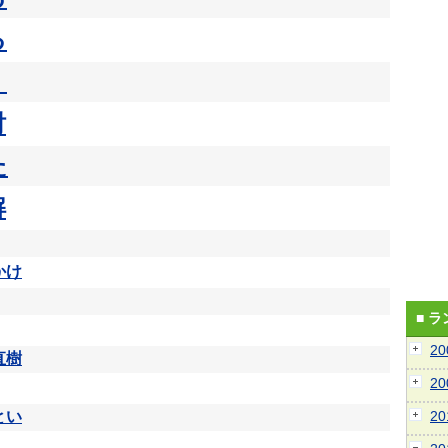
る
く
討
た
解
かけ
■ 
2
直樹
2
とい
2