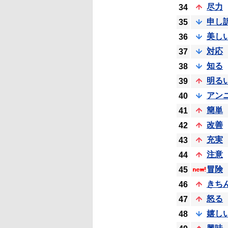
尽力
34
申し
35
美し
36
対応
37
知る
38
明る
39
アン
40
簡単
41
改善
42
充実
43
注意
44
冒険
45
きち
46
怒る
47
嬉し
48