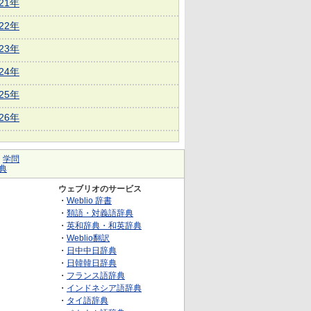
021年
022年
023年
024年
025年
026年
｜
学問
典
ウェブリオのサービス
・
Weblio 辞書
・
類語・対義語辞典
・
英和辞典・和英辞典
・
Weblio翻訳
・
日中中日辞典
・
日韓韓日辞典
・
フランス語辞典
・
インドネシア語辞典
・
タイ語辞典