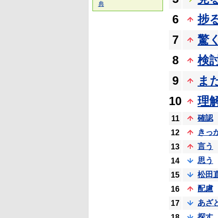
典
6
捗
7
驚
8
検
9
ま
10
理
確認
11
きっ
12
言う
13
思う
14
松田
15
配慮
16
あざ
17
探す
18