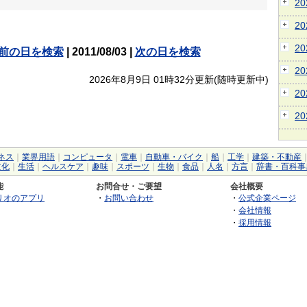
2
2
2
前の日を検索
| 2011/08/03 |
次の日を検索
2
2026年8月9日 01時32分更新(随時更新中)
2
2
ネス
｜
業界用語
｜
コンピュータ
｜
電車
｜
自動車・バイク
｜
船
｜
工学
｜
建築・不動産
文化
｜
生活
｜
ヘルスケア
｜
趣味
｜
スポーツ
｜
生物
｜
食品
｜
人名
｜
方言
｜
辞書・百科事
能
お問合せ・ご要望
会社概要
リオのアプリ
・
お問い合わせ
・
公式企業ページ
・
会社情報
・
採用情報