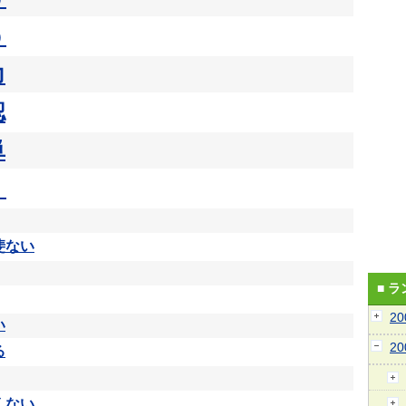
う
力
認
単
く
斐ない
■ 
2
い
2
る
くない