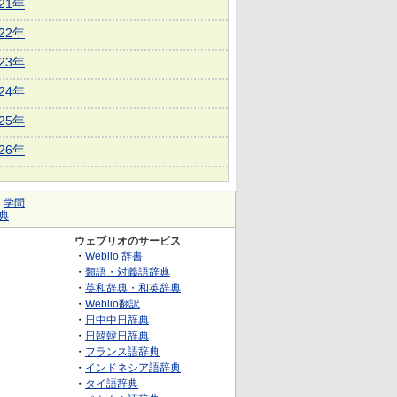
021年
022年
023年
024年
025年
026年
｜
学問
典
ウェブリオのサービス
・
Weblio 辞書
・
類語・対義語辞典
・
英和辞典・和英辞典
・
Weblio翻訳
・
日中中日辞典
・
日韓韓日辞典
・
フランス語辞典
・
インドネシア語辞典
・
タイ語辞典