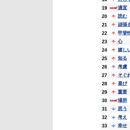
適宜
19
読む
20
頑張
21
甲斐
22
心
23
嬉し
24
知る
25
考慮
26
そぐ
27
喜び
28
重要
29
場所
30
思う
31
考え
32
幸せ
33