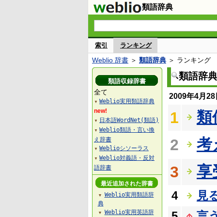
類語辞典
索引
ランキング
Weblio 辞書
＞
類語辞典
＞ ランキング
類語辞
類語収録辞書
全て
2009年4月
Weblio実用類語辞典
▼
new!
類
1
日本語WordNet(類語)
▼
Weblio類語・言い換
▼
考
え辞書
2
Weblioシソーラス
▼
Weblio対義語・反対
▼
享
3
語辞書
最近追加された辞書
4
見
Weblio実用類語辞
▼
典
Weblio実用英語辞
5
言
▼