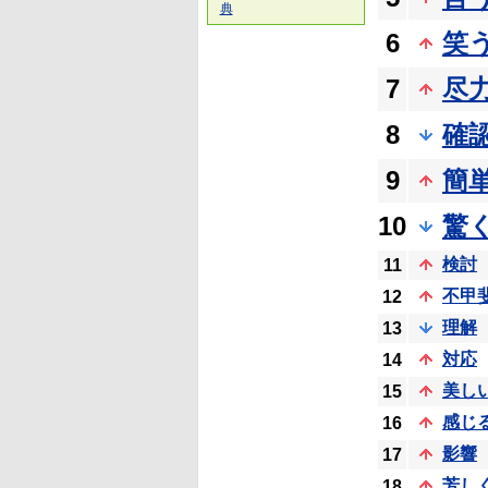
典
6
笑
7
尽
8
確
9
簡
10
驚
検討
11
不甲
12
理解
13
対応
14
美し
15
感じ
16
影響
17
芳し
18