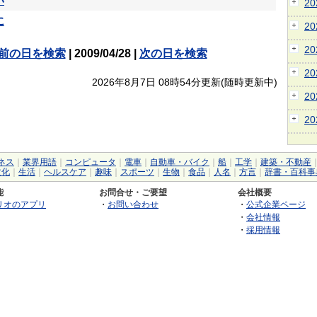
い
2
に
2
2
前の日を検索
| 2009/04/28 |
次の日を検索
2
2026年8月7日 08時54分更新(随時更新中)
2
2
ネス
｜
業界用語
｜
コンピュータ
｜
電車
｜
自動車・バイク
｜
船
｜
工学
｜
建築・不動産
文化
｜
生活
｜
ヘルスケア
｜
趣味
｜
スポーツ
｜
生物
｜
食品
｜
人名
｜
方言
｜
辞書・百科事
能
お問合せ・ご要望
会社概要
リオのアプリ
・
お問い合わせ
・
公式企業ページ
・
会社情報
・
採用情報