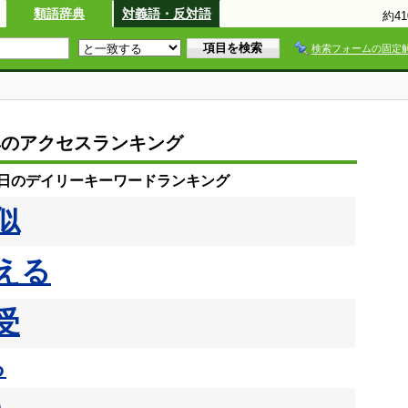
類語辞典
対義語・反対語
約4
検索フォームの固定
典のアクセスランキング
28日のデイリーキーワードランキング
似
える
受
る
う