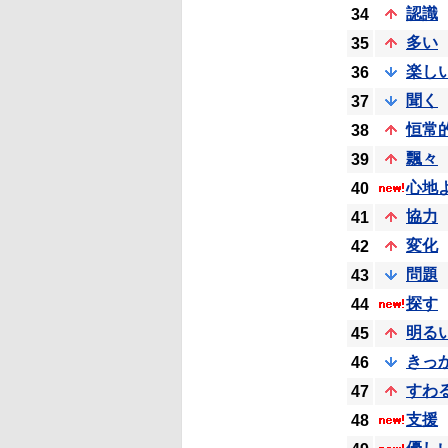
認識
34
多い
35
楽し
36
聞く
37
恒常
38
飄々
39
心地
40
協力
41
変化
42
問題
43
探す
44
明る
45
きっ
46
すわ
47
支援
48