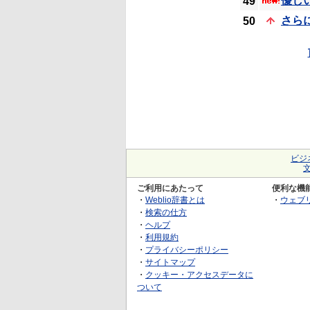
優し
49
さら
50
ビジ
ご利用にあたって
便利な機
・
Weblio辞書とは
・
ウェブ
・
検索の仕方
・
ヘルプ
・
利用規約
・
プライバシーポリシー
・
サイトマップ
・
クッキー・アクセスデータに
ついて