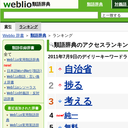
類語辞典
類語辞典
対義語
索引
ランキング
Weblio 辞書
＞
類語辞典
＞ ランキング
類語辞典のアクセスランキン
類語収録辞書
全て
2011年7月9日のデイリーキーワード
Weblio実用類語辞典
▼
new!
自治省
1
日本語WordNet(類語)
▼
Weblio類語・言い換
▼
捗る
え辞書
2
Weblioシソーラス
▼
Weblio対義語・反対
▼
考える
3
語辞書
最近追加された辞書
4
純一
Weblio実用類語辞
▼
典
Weblio実用英語辞
5
無料
▼