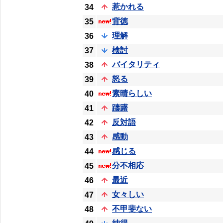
惹かれる
34
背徳
35
理解
36
検討
37
バイタリティ
38
怒る
39
素晴らしい
40
躊躇
41
反対語
42
感動
43
感じる
44
分不相応
45
最近
46
女々しい
47
不甲斐ない
48