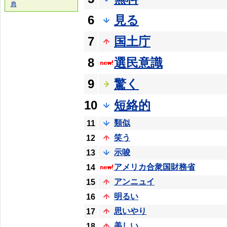
典
6
見る
7
国土庁
8
選民意識
9
驚く
10
短絡的
類似
11
笑う
12
示唆
13
アメリカ合衆国財務省
14
アンニュイ
15
明るい
16
思いやり
17
美しい
18