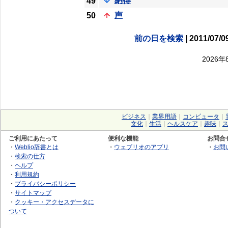
納得
49
声
50
前の日を検索
| 2011/07/0
2026
ビジネス
｜
業界用語
｜
コンピュータ
｜
文化
｜
生活
｜
ヘルスケア
｜
趣味
｜
ご利用にあたって
便利な機能
お問合
・
Weblio辞書とは
・
ウェブリオのアプリ
・
お問
・
検索の仕方
・
ヘルプ
・
利用規約
・
プライバシーポリシー
・
サイトマップ
・
クッキー・アクセスデータに
ついて