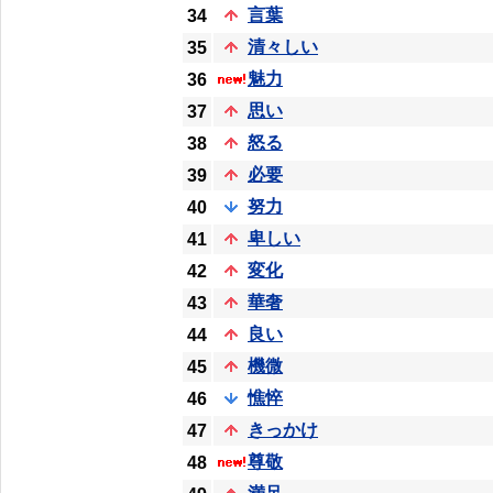
言葉
34
清々しい
35
魅力
36
思い
37
怒る
38
必要
39
努力
40
卑しい
41
変化
42
華奢
43
良い
44
機微
45
憔悴
46
きっかけ
47
尊敬
48