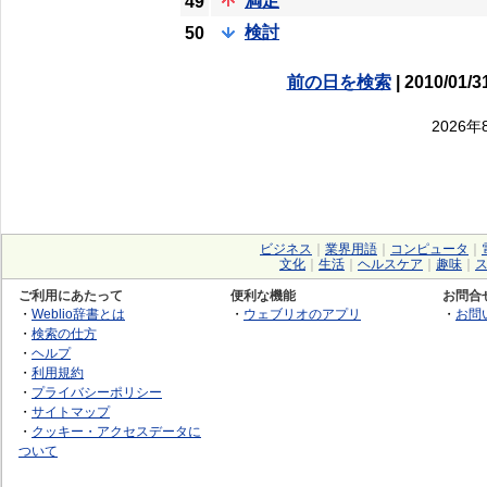
満足
49
検討
50
前の日を検索
| 2010/01/3
2026
ビジネス
｜
業界用語
｜
コンピュータ
｜
文化
｜
生活
｜
ヘルスケア
｜
趣味
｜
ご利用にあたって
便利な機能
お問合
・
Weblio辞書とは
・
ウェブリオのアプリ
・
お問
・
検索の仕方
・
ヘルプ
・
利用規約
・
プライバシーポリシー
・
サイトマップ
・
クッキー・アクセスデータに
ついて