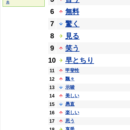
典
6
無料
7
驚く
8
見る
9
笑う
10
早とちり
甲斐性
11
飄々
12
示唆
13
美しい
14
愚直
15
楽しい
16
思う
17
享受
18