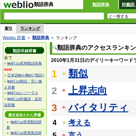
類語辞典
類語辞典
対義語
索引
ランキング
Weblio 辞書
＞
類語辞典
＞ ランキング
類語辞典のアクセスランキン
類語収録辞書
全て
2010年1月31日のデイリーキーワード
Weblio実用類語辞典
▼
new!
類似
1
日本語WordNet(類語)
▼
Weblio類語・言い換
▼
上昇志向
え辞書
2
Weblioシソーラス
▼
Weblio対義語・反対
▼
バイタリティ
3
語辞書
最近追加された辞書
4
考える
Weblio実用類語辞
▼
典
Weblio実用英語辞
5
言う
▼