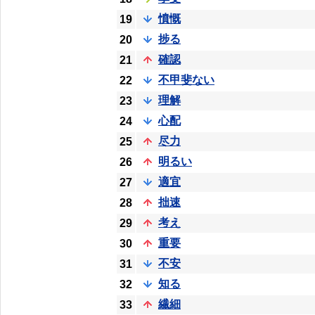
憤慨
19
捗る
20
確認
21
不甲斐ない
22
理解
23
心配
24
尽力
25
明るい
26
適宜
27
拙速
28
考え
29
重要
30
不安
31
知る
32
繊細
33