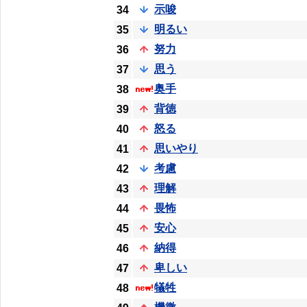
示唆
34
明るい
35
努力
36
思う
37
奥手
38
背徳
39
怒る
40
思いやり
41
考慮
42
理解
43
畏怖
44
安心
45
納得
46
卑しい
47
犠牲
48