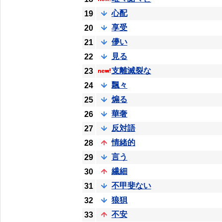
心配
19
享受
20
儚い
21
見る
22
支離滅裂な
23
飄々
24
煽る
25
華奢
26
反対語
27
情緒的
28
言う
29
繊細
30
不甲斐ない
31
狼狽
32
不安
33