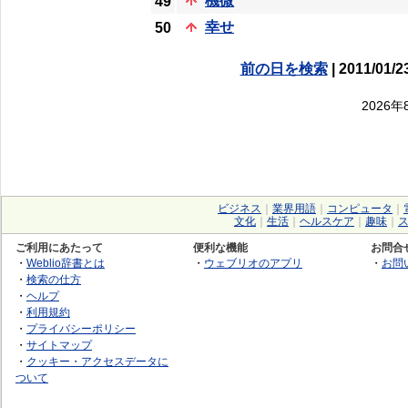
機微
49
幸せ
50
前の日を検索
| 2011/01/2
2026
ビジネス
｜
業界用語
｜
コンピュータ
｜
文化
｜
生活
｜
ヘルスケア
｜
趣味
｜
ご利用にあたって
便利な機能
お問合
・
Weblio辞書とは
・
ウェブリオのアプリ
・
お問
・
検索の仕方
・
ヘルプ
・
利用規約
・
プライバシーポリシー
・
サイトマップ
・
クッキー・アクセスデータに
ついて