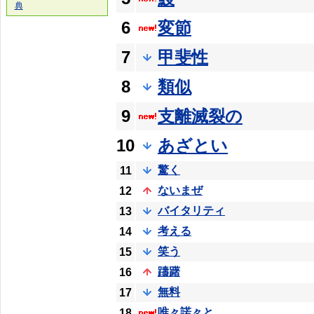
典
6
変節
7
甲斐性
8
類似
9
支離滅裂の
10
あざとい
驚く
11
ないまぜ
12
バイタリティ
13
考える
14
笑う
15
躊躇
16
無料
17
唯々諾々と
18