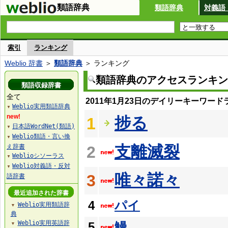
類語辞典
類語辞典
対義語
索引
ランキング
Weblio 辞書
＞
類語辞典
＞ ランキング
類語辞典のアクセスランキン
類語収録辞書
全て
2011年1月23日のデイリーキーワード
Weblio実用類語辞典
▼
new!
捗る
1
日本語WordNet(類語)
▼
Weblio類語・言い換
▼
支離滅裂
え辞書
2
Weblioシソーラス
▼
Weblio対義語・反対
▼
唯々諾々
3
語辞書
最近追加された辞書
4
パイ
Weblio実用類語辞
▼
典
Weblio実用英語辞
5
鰻
▼