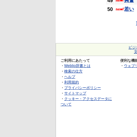
興奮
49
若い
50
ビジ
ご利用にあたって
便利な機
・
Weblio辞書とは
・
ウェブ
・
検索の仕方
・
ヘルプ
・
利用規約
・
プライバシーポリシー
・
サイトマップ
・
クッキー・アクセスデータに
ついて