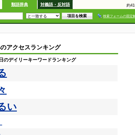
類語辞典
対義語・反対語
約4
検索フォームの固定
典のアクセスランキング
23日のデイリーキーワードランキング
る
々
るい
く
う