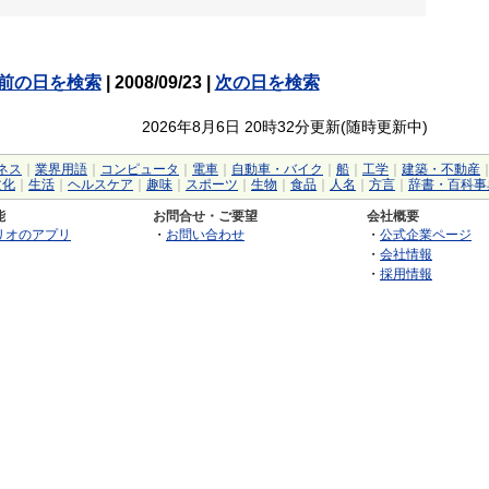
前の日を検索
| 2008/09/23 |
次の日を検索
2026年8月6日 20時32分更新(随時更新中)
ネス
｜
業界用語
｜
コンピュータ
｜
電車
｜
自動車・バイク
｜
船
｜
工学
｜
建築・不動産
文化
｜
生活
｜
ヘルスケア
｜
趣味
｜
スポーツ
｜
生物
｜
食品
｜
人名
｜
方言
｜
辞書・百科事
能
お問合せ・ご要望
会社概要
リオのアプリ
・
お問い合わせ
・
公式企業ページ
・
会社情報
・
採用情報