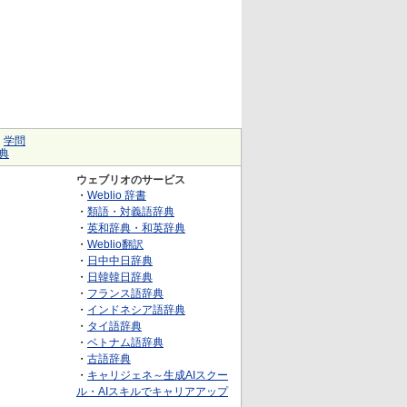
｜
学問
典
ウェブリオのサービス
・
Weblio 辞書
・
類語・対義語辞典
・
英和辞典・和英辞典
・
Weblio翻訳
・
日中中日辞典
・
日韓韓日辞典
・
フランス語辞典
・
インドネシア語辞典
・
タイ語辞典
・
ベトナム語辞典
・
古語辞典
・
キャリジェネ～生成AIスクー
ル・AIスキルでキャリアアップ