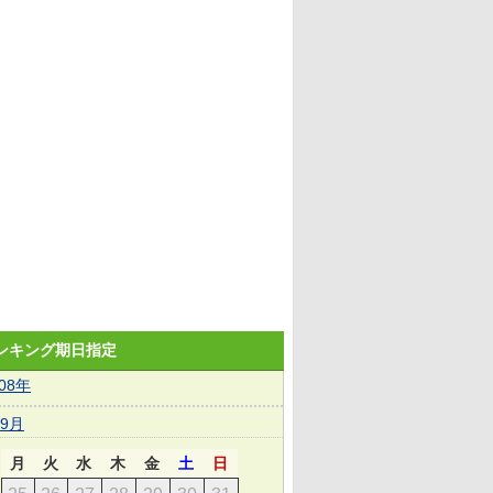
ランキング期日指定
008年
9月
月
火
水
木
金
土
日