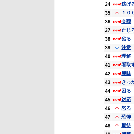
逃げ
34
１０
35
会葬
36
たじ
37
劣る
38
注意
39
理解
40
看取
41
興味
42
きっ
43
困る
44
対応
45
怒る
46
恐怖
47
期待
48