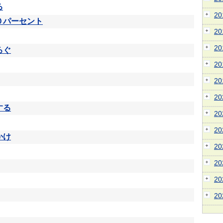
る
2
０パーセント
2
2
ろぐ
2
2
2
する
2
2
かけ
2
2
2
2