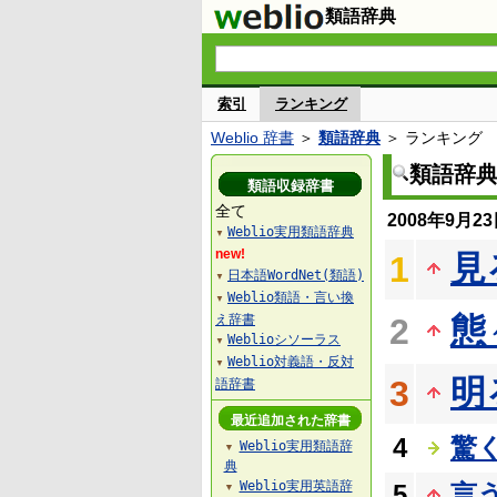
類語辞典
索引
ランキング
Weblio 辞書
＞
類語辞典
＞ ランキング
類語辞
類語収録辞書
全て
2008年9月
Weblio実用類語辞典
▼
new!
見
1
日本語WordNet(類語)
▼
Weblio類語・言い換
▼
態
え辞書
2
Weblioシソーラス
▼
Weblio対義語・反対
▼
明
3
語辞書
最近追加された辞書
4
驚
Weblio実用類語辞
▼
典
Weblio実用英語辞
5
言
▼