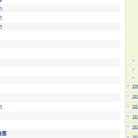
い
い
い
2
2
い
2
2
2
自答
2