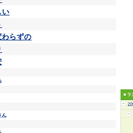
しい
う
変わらずの
り
安
る
■ 
2
さん
る