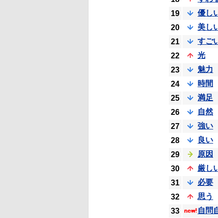
優し
19
美し
20
すご
21
光
22
魅力
23
時間
24
満足
25
自然
26
強い
27
良い
28
原因
29
厳し
30
必要
31
思う
32
自問
33