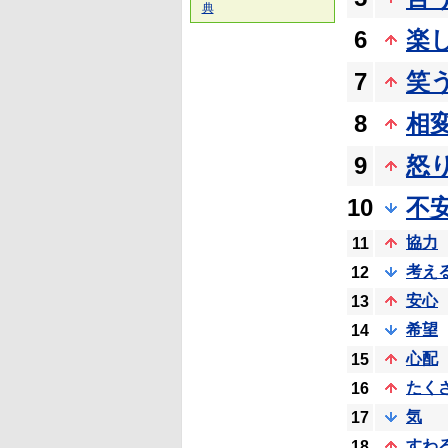
典
6
楽
7
笑
8
相
9
怒
10
不
協力
11
考え
12
安心
13
希望
14
心配
15
たく
16
気
17
すわ
18