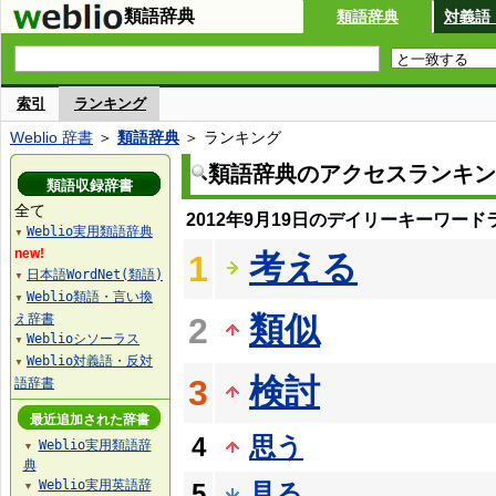
類語辞典
類語辞典
対義語
索引
ランキング
Weblio 辞書
＞
類語辞典
＞ ランキング
類語辞典のアクセスランキン
類語収録辞書
全て
2012年9月19日のデイリーキーワード
Weblio実用類語辞典
▼
new!
考える
1
日本語WordNet(類語)
▼
Weblio類語・言い換
▼
類似
え辞書
2
Weblioシソーラス
▼
Weblio対義語・反対
▼
検討
3
語辞書
最近追加された辞書
4
思う
Weblio実用類語辞
▼
典
Weblio実用英語辞
5
見る
▼