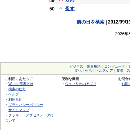
対応
49
促す
50
前の日を検索
| 2012/09/1
2026
ビジネス
｜
業界用語
｜
コンピュータ
｜
文化
｜
生活
｜
ヘルスケア
｜
趣味
｜
ご利用にあたって
便利な機能
お問合
・
Weblio辞書とは
・
ウェブリオのアプリ
・
お問
・
検索の仕方
・
ヘルプ
・
利用規約
・
プライバシーポリシー
・
サイトマップ
・
クッキー・アクセスデータに
ついて