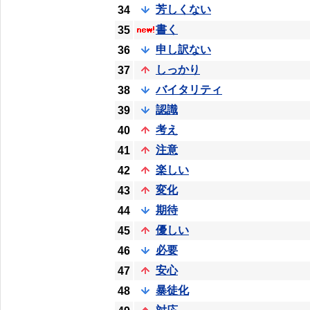
芳しくない
34
書く
35
申し訳ない
36
しっかり
37
バイタリティ
38
認識
39
考え
40
注意
41
楽しい
42
変化
43
期待
44
優しい
45
必要
46
安心
47
暴徒化
48