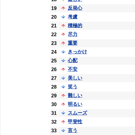
反発心
19
考慮
20
積極的
21
尽力
22
重要
23
きっかけ
24
心配
25
不安
26
美しい
27
笑う
28
難しい
29
明るい
30
スムーズ
31
甲斐性
32
言う
33