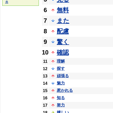
典
6
無料
7
また
8
配慮
9
驚く
10
確認
理解
11
探す
12
頑張る
13
魅力
14
惹かれる
15
知る
16
努力
17
嬉しい
18