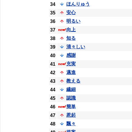
ほんりゅう
34
安心
35
明るい
36
向上
37
知る
38
清々しい
39
感謝
40
充実
41
邁進
42
教える
43
繊細
44
認識
45
簡単
46
惹起
47
飄々
48