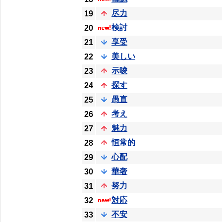
尽力
19
検討
20
享受
21
美しい
22
示唆
23
探す
24
愚直
25
考え
26
魅力
27
恒常的
28
心配
29
華奢
30
努力
31
対応
32
不安
33