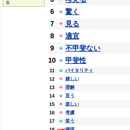
典
6
驚く
7
見る
8
適宜
9
不甲斐ない
10
甲斐性
バイタリティ
11
嬉しい
12
理解
13
言う
14
楽しい
15
考慮
16
笑う
17
確認
18