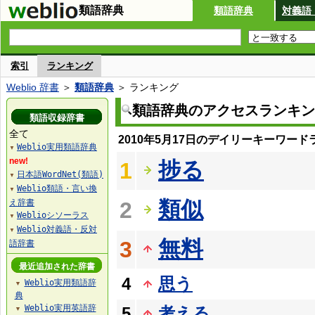
類語辞典
類語辞典
対義語
索引
ランキング
Weblio 辞書
＞
類語辞典
＞ ランキング
類語辞典のアクセスランキン
類語収録辞書
全て
2010年5月17日のデイリーキーワード
Weblio実用類語辞典
▼
new!
捗る
1
日本語WordNet(類語)
▼
Weblio類語・言い換
▼
類似
え辞書
2
Weblioシソーラス
▼
Weblio対義語・反対
▼
無料
3
語辞書
最近追加された辞書
4
思う
Weblio実用類語辞
▼
典
Weblio実用英語辞
5
考える
▼