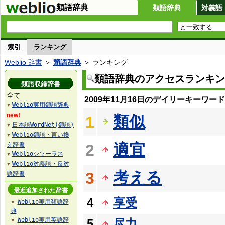
類語辞典
類語辞典
対義語
索引
ランキング
Weblio 辞書
＞
類語辞典
＞ ランキング
類語辞典のアクセスランキン
類語収録辞書
全て
2009年11月16日のデイリーキーワー
Weblio実用類語辞典
▼
new!
類似
1
日本語WordNet(類語)
▼
Weblio類語・言い換
▼
適宜
え辞書
2
Weblioシソーラス
▼
Weblio対義語・反対
▼
考える
3
語辞書
最近追加された辞書
4
享受
Weblio実用類語辞
▼
典
Weblio実用英語辞
5
尽力
▼