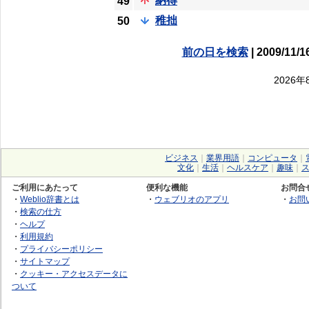
納得
49
稚拙
50
前の日を検索
| 2009/11/1
2026
ビジネス
｜
業界用語
｜
コンピュータ
｜
文化
｜
生活
｜
ヘルスケア
｜
趣味
｜
ご利用にあたって
便利な機能
お問合
・
Weblio辞書とは
・
ウェブリオのアプリ
・
お問
・
検索の仕方
・
ヘルプ
・
利用規約
・
プライバシーポリシー
・
サイトマップ
・
クッキー・アクセスデータに
ついて