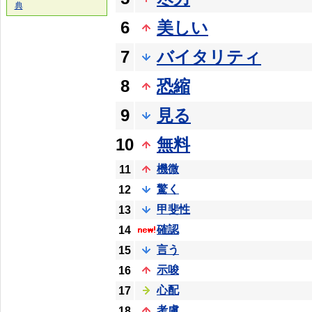
典
6
美しい
7
バイタリティ
8
恐縮
9
見る
10
無料
機微
11
驚く
12
甲斐性
13
確認
14
言う
15
示唆
16
心配
17
考慮
18