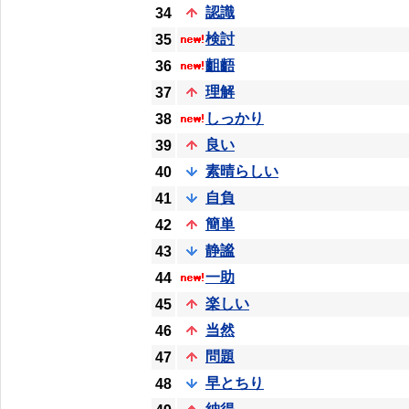
認識
34
検討
35
齟齬
36
理解
37
しっかり
38
良い
39
素晴らしい
40
自負
41
簡単
42
静謐
43
一助
44
楽しい
45
当然
46
問題
47
早とちり
48