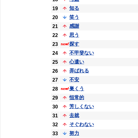
知る
19
笑う
20
感謝
21
思う
22
探す
23
不甲斐ない
24
心遣い
25
弄ばれる
26
不安
27
巣くう
28
恒常的
29
芳しくない
30
去就
31
そぐわない
32
努力
33