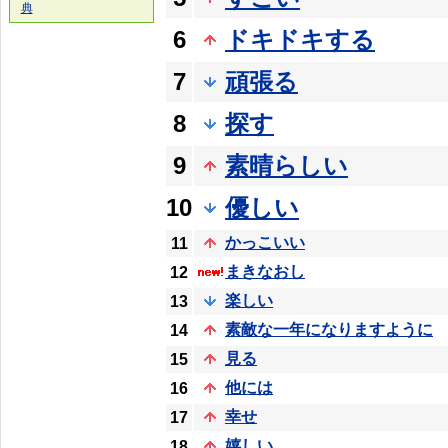
典
6
ドキドキする
7
頑張る
8
探す
9
素晴らしい
10
優しい
かっこいい
11
まきなおし
12
楽しい
13
素敵な一年になりますように
14
見る
15
他には
16
幸せ
17
嬉しい
18