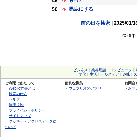
もっと
49
馬鹿にする
50
前の日を検索
| 2025/01/1
2026
ビジネス
｜
業界用語
｜
コンピュータ
｜
文化
｜
生活
｜
ヘルスケア
｜
趣味
｜
ご利用にあたって
便利な機能
お問合
・
Weblio辞書とは
・
ウェブリオのアプリ
・
お問
・
検索の仕方
・
ヘルプ
・
利用規約
・
プライバシーポリシー
・
サイトマップ
・
クッキー・アクセスデータに
ついて