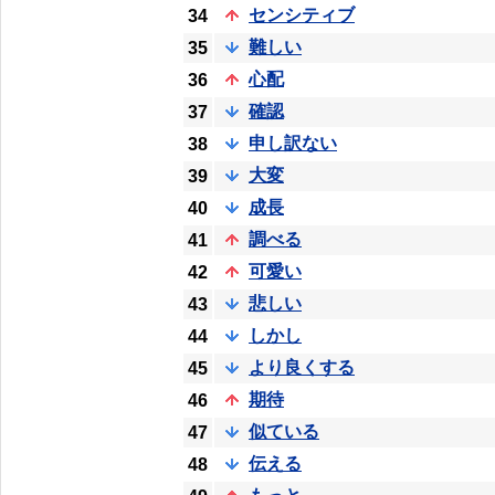
センシティブ
34
難しい
35
心配
36
確認
37
申し訳ない
38
大変
39
成長
40
調べる
41
可愛い
42
悲しい
43
しかし
44
より良くする
45
期待
46
似ている
47
伝える
48