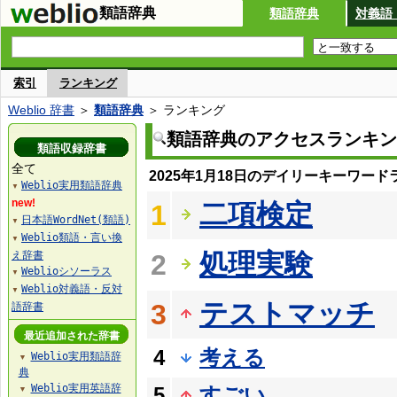
類語辞典
類語辞典
対義語
索引
ランキング
Weblio 辞書
＞
類語辞典
＞ ランキング
類語辞典のアクセスランキン
類語収録辞書
全て
2025年1月18日のデイリーキーワード
Weblio実用類語辞典
▼
new!
二項検定
1
日本語WordNet(類語)
▼
Weblio類語・言い換
▼
処理実験
え辞書
2
Weblioシソーラス
▼
Weblio対義語・反対
▼
テストマッチ
3
語辞書
最近追加された辞書
4
考える
Weblio実用類語辞
▼
典
Weblio実用英語辞
5
すごい
▼