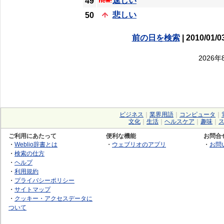
逞しい
49
悲しい
50
前の日を検索
| 2010/01/0
2026
ビジネス
｜
業界用語
｜
コンピュータ
｜
文化
｜
生活
｜
ヘルスケア
｜
趣味
｜
ご利用にあたって
便利な機能
お問合
・
Weblio辞書とは
・
ウェブリオのアプリ
・
お問
・
検索の仕方
・
ヘルプ
・
利用規約
・
プライバシーポリシー
・
サイトマップ
・
クッキー・アクセスデータに
ついて