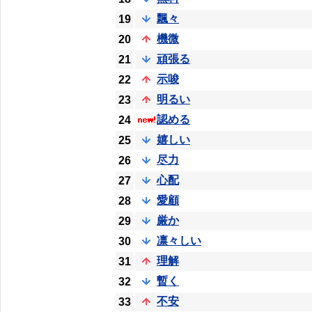
飄々
19
機微
20
頑張る
21
示唆
22
明るい
23
認める
24
嬉しい
25
尽力
26
心配
27
愛顧
28
厳か
29
凛々しい
30
理解
31
暫く
32
不安
33