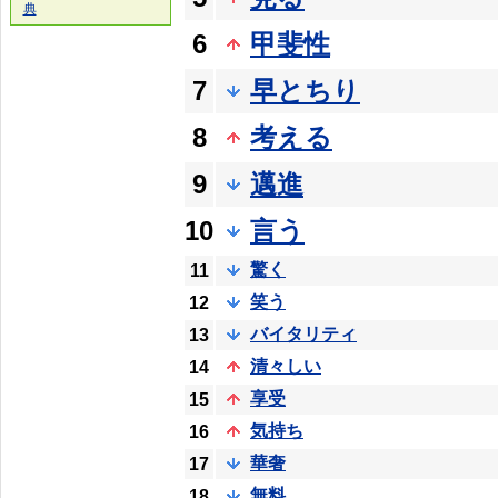
典
6
甲斐性
7
早とちり
8
考える
9
邁進
10
言う
驚く
11
笑う
12
バイタリティ
13
清々しい
14
享受
15
気持ち
16
華奢
17
無料
18