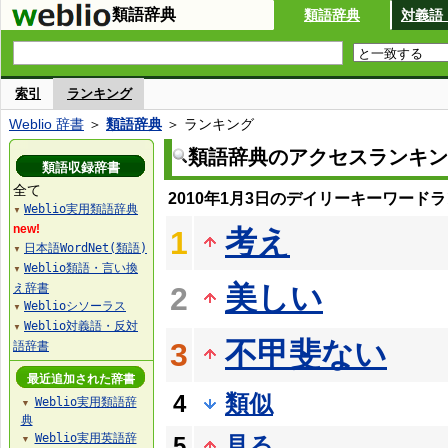
類語辞典
類語辞典
対義語
索引
ランキング
Weblio 辞書
＞
類語辞典
＞ ランキング
類語辞典のアクセスランキン
類語収録辞書
全て
2010年1月3日のデイリーキーワード
Weblio実用類語辞典
▼
new!
考え
1
日本語WordNet(類語)
▼
Weblio類語・言い換
▼
美しい
え辞書
2
Weblioシソーラス
▼
Weblio対義語・反対
▼
不甲斐ない
3
語辞書
最近追加された辞書
4
類似
Weblio実用類語辞
▼
典
Weblio実用英語辞
5
見る
▼