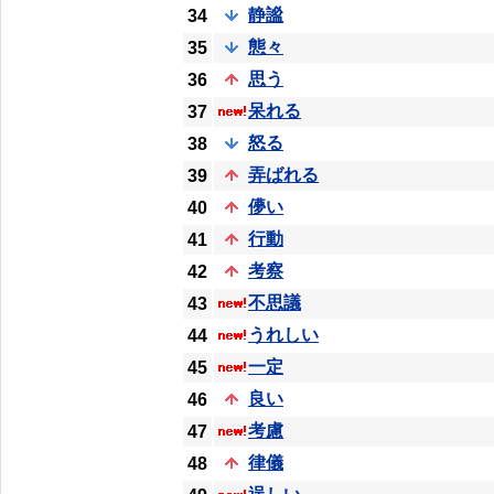
静謐
34
態々
35
思う
36
呆れる
37
怒る
38
弄ばれる
39
儚い
40
行動
41
考察
42
不思議
43
うれしい
44
一定
45
良い
46
考慮
47
律儀
48