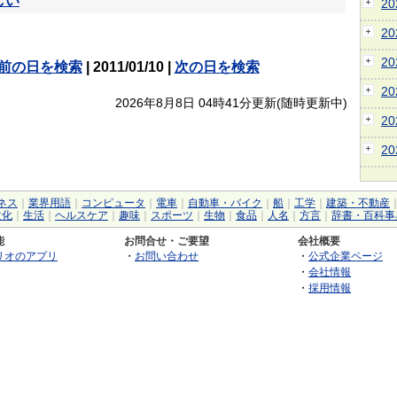
しい
2
2
2
前の日を検索
| 2011/01/10 |
次の日を検索
2
2026年8月8日 04時41分更新(随時更新中)
2
2
ネス
｜
業界用語
｜
コンピュータ
｜
電車
｜
自動車・バイク
｜
船
｜
工学
｜
建築・不動産
文化
｜
生活
｜
ヘルスケア
｜
趣味
｜
スポーツ
｜
生物
｜
食品
｜
人名
｜
方言
｜
辞書・百科事
能
お問合せ・ご要望
会社概要
リオのアプリ
・
お問い合わせ
・
公式企業ページ
・
会社情報
・
採用情報