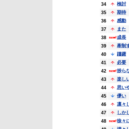
検討
34
期待
35
感動
36
また
37
成長
38
牽制
39
躊躇
40
必要
41
捗ら
42
楽し
43
思い
44
儚い
45
凛々
46
しか
47
徐々
48