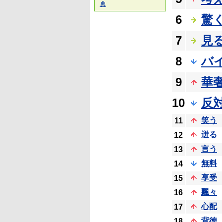
典
6
驚
7
見
8
バ
9
華
10
反
笑う
11
迸る
12
言う
13
無料
14
享受
15
飄々
16
心配
17
背徳
18