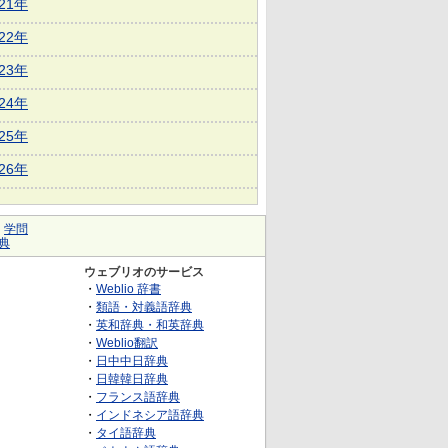
021年
022年
023年
024年
025年
026年
｜
学問
典
ウェブリオのサービス
・
Weblio 辞書
・
類語・対義語辞典
・
英和辞典・和英辞典
・
Weblio翻訳
・
日中中日辞典
・
日韓韓日辞典
・
フランス語辞典
・
インドネシア語辞典
・
タイ語辞典