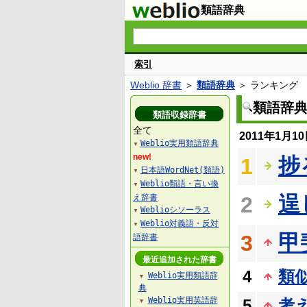
類語辞典
索引
Weblio 辞書
＞
類語辞典
＞ ランキング
類語辞
類語収録辞書
全て
2011年1月
Weblio実用類語辞典
▼
new!
捗
1
日本語WordNet(類語)
▼
Weblio類語・言い換
▼
逞
え辞書
2
Weblioシソーラス
▼
Weblio対義語・反対
▼
甲
3
語辞書
最近追加された辞書
4
類
Weblio実用類語辞
▼
典
Weblio実用英語辞
5
考
▼