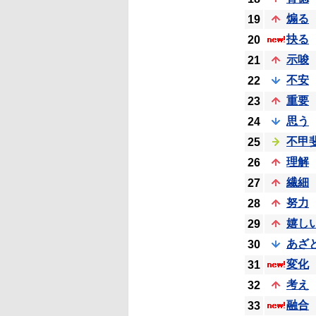
煽る
19
抉る
20
示唆
21
不安
22
重要
23
思う
24
不甲
25
理解
26
繊細
27
努力
28
嬉し
29
あざ
30
変化
31
考え
32
融合
33