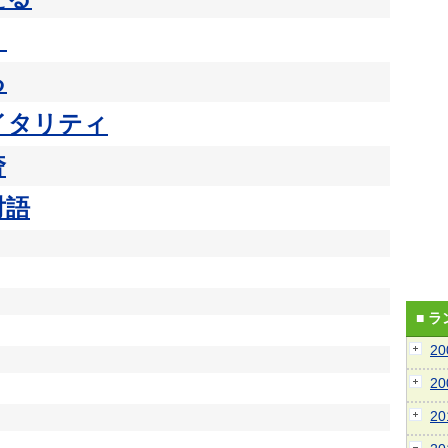
く
る
イタリティ
奢
対語
■ 
2
2
2