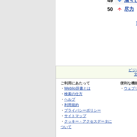
清々
49
尽力
50
ビジ
ご利用にあたって
便利な機
・
Weblio辞書とは
・
ウェブ
・
検索の仕方
・
ヘルプ
・
利用規約
・
プライバシーポリシー
・
サイトマップ
・
クッキー・アクセスデータに
ついて