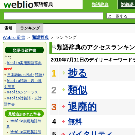
類語辞典
類語辞典
対義語
索引
ランキング
Weblio 辞書
＞
類語辞典
＞ ランキング
類語辞典のアクセスランキン
類語収録辞書
全て
2010年7月11日のデイリーキーワード
Weblio実用類語辞典
▼
new!
捗る
1
日本語WordNet(類語)
▼
Weblio類語・言い換
▼
類似
え辞書
2
Weblioシソーラス
▼
Weblio対義語・反対
▼
退廃的
3
語辞書
最近追加された辞書
4
無料
Weblio実用類語辞
▼
典
Weblio実用英語辞
5
バイタリティ
▼