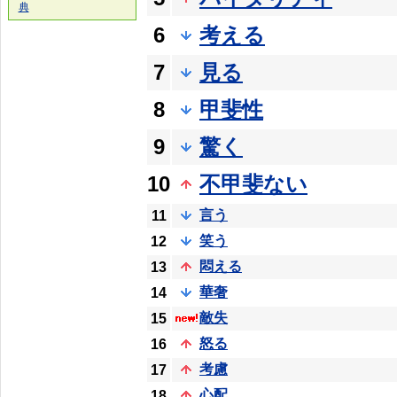
典
6
考える
7
見る
8
甲斐性
9
驚く
10
不甲斐ない
言う
11
笑う
12
悶える
13
華奢
14
敵失
15
怒る
16
考慮
17
心配
18