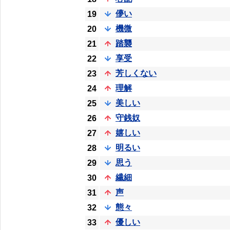
儚い
19
機微
20
踏襲
21
享受
22
芳しくない
23
理解
24
美しい
25
守銭奴
26
嬉しい
27
明るい
28
思う
29
繊細
30
声
31
態々
32
優しい
33