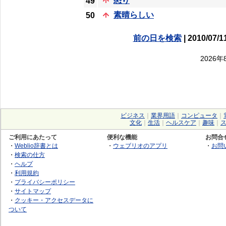
怒り
49
素晴らしい
50
前の日を検索
| 2010/07/1
2026
ビジネス
｜
業界用語
｜
コンピュータ
｜
文化
｜
生活
｜
ヘルスケア
｜
趣味
｜
ご利用にあたって
便利な機能
お問合
・
Weblio辞書とは
・
ウェブリオのアプリ
・
お問
・
検索の仕方
・
ヘルプ
・
利用規約
・
プライバシーポリシー
・
サイトマップ
・
クッキー・アクセスデータに
ついて