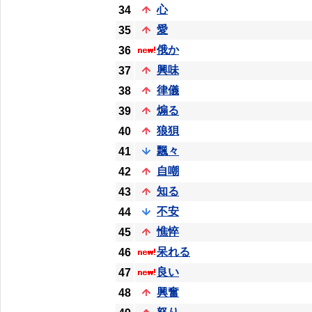
心
34
愛
35
俄か
36
興味
37
律儀
38
煽る
39
狼狽
40
飄々
41
自嘲
42
知る
43
不安
44
憔悴
45
呆れる
46
良い
47
興奮
48