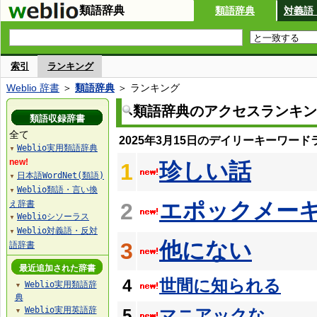
類語辞典
類語辞典
対義語
索引
ランキング
Weblio 辞書
＞
類語辞典
＞ ランキング
類語辞典のアクセスランキン
類語収録辞書
全て
2025年3月15日のデイリーキーワード
Weblio実用類語辞典
▼
new!
珍しい話
1
日本語WordNet(類語)
▼
Weblio類語・言い換
▼
エポックメー
え辞書
2
Weblioシソーラス
▼
Weblio対義語・反対
▼
他にない
3
語辞書
最近追加された辞書
4
世間に知られる
Weblio実用類語辞
▼
典
Weblio実用英語辞
5
マニアックな
▼