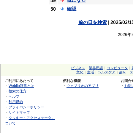
気になる
49
確認
50
前の日を検索
| 2025/03/1
2026
ビジネス
｜
業界用語
｜
コンピュータ
｜
文化
｜
生活
｜
ヘルスケア
｜
趣味
｜
ご利用にあたって
便利な機能
お問合
・
Weblio辞書とは
・
ウェブリオのアプリ
・
お問
・
検索の仕方
・
ヘルプ
・
利用規約
・
プライバシーポリシー
・
サイトマップ
・
クッキー・アクセスデータに
ついて