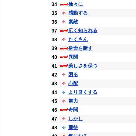
徐々に
34
感動する
35
素敵
36
広く知られる
37
たくさん
38
身命を賭す
39
異聞
40
美しさを保つ
41
困る
42
心配
43
より良くする
44
努力
45
奇聞
46
しかし
47
期待
48