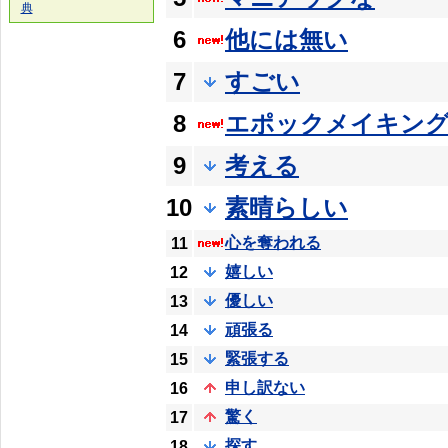
典
6
他には無い
7
すごい
8
エポックメイキン
9
考える
10
素晴らしい
心を奪われる
11
嬉しい
12
優しい
13
頑張る
14
緊張する
15
申し訳ない
16
驚く
17
探す
18