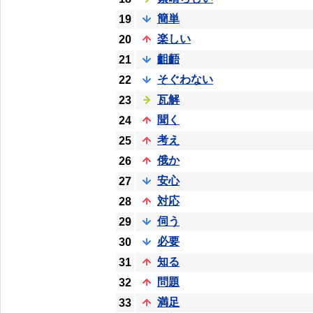
簡単
19
楽しい
20
齟齬
21
そぐわない
22
瓦解
23
聞く
24
考え
25
俄か
26
安心
27
対応
28
伺う
29
必要
30
知る
31
問題
32
満足
33