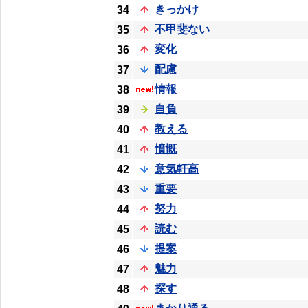
きっかけ
34
不甲斐ない
35
変化
36
配慮
37
情報
38
自負
39
教える
40
憤慨
41
意気軒高
42
重要
43
努力
44
読む
45
提案
46
魅力
47
探す
48