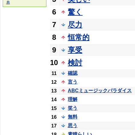
典
6
驚く
7
尽力
8
恒常的
9
享受
10
検討
確認
11
言う
12
ABCミュージックパラダイス
13
理解
14
笑う
15
無料
16
思う
17
素晴らしい
18