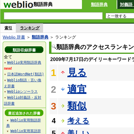
類語辞典
類語辞典
対義語
索引
ランキング
Weblio 辞書
＞
類語辞典
＞ ランキング
類語辞典のアクセスランキン
類語収録辞書
全て
2009年7月17日のデイリーキーワード
Weblio実用類語辞典
▼
new!
見る
1
日本語WordNet(類語)
▼
Weblio類語・言い換
▼
適宜
え辞書
2
Weblioシソーラス
▼
Weblio対義語・反対
▼
類似
3
語辞書
最近追加された辞書
4
考える
Weblio実用類語辞
▼
典
Weblio実用英語辞
5
美しい
▼