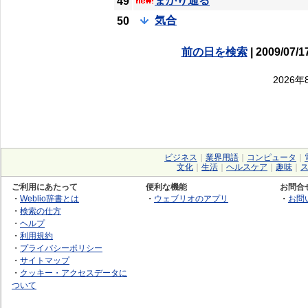
まかり通る
49
気合
50
前の日を検索
| 2009/07/1
2026
ビジネス
｜
業界用語
｜
コンピュータ
｜
文化
｜
生活
｜
ヘルスケア
｜
趣味
｜
ご利用にあたって
便利な機能
お問合
・
Weblio辞書とは
・
ウェブリオのアプリ
・
お問
・
検索の仕方
・
ヘルプ
・
利用規約
・
プライバシーポリシー
・
サイトマップ
・
クッキー・アクセスデータに
ついて