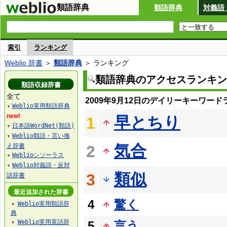
類語辞典
類語辞典
対義語
索引
ランキング
Weblio 辞書
＞
類語辞典
＞ ランキング
類語辞典のアクセスランキン
類語収録辞書
全て
2009年9月12日のデイリーキーワード
Weblio実用類語辞典
▼
new!
早とちり
1
日本語WordNet(類語)
▼
Weblio類語・言い換
▼
気合
え辞書
2
Weblioシソーラス
▼
Weblio対義語・反対
▼
類似
3
語辞書
最近追加された辞書
4
驚く
Weblio実用類語辞
▼
典
Weblio実用英語辞
5
言う
▼