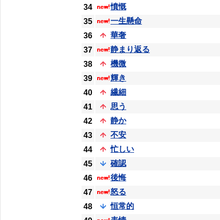
憤慨
34
一生懸命
35
華奢
36
静まり返る
37
機微
38
輝き
39
繊細
40
思う
41
静か
42
不安
43
忙しい
44
確認
45
後悔
46
怒る
47
恒常的
48