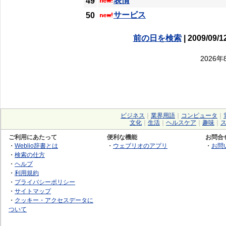
表情
49
サービス
50
前の日を検索
| 2009/09/1
2026
ビジネス
｜
業界用語
｜
コンピュータ
｜
文化
｜
生活
｜
ヘルスケア
｜
趣味
｜
ご利用にあたって
便利な機能
お問合
・
Weblio辞書とは
・
ウェブリオのアプリ
・
お問
・
検索の仕方
・
ヘルプ
・
利用規約
・
プライバシーポリシー
・
サイトマップ
・
クッキー・アクセスデータに
ついて