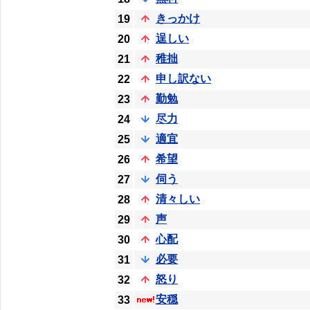
きっかけ
19
逞しい
20
稚拙
21
申し訳ない
22
勤勉
23
尽力
24
適宜
25
希望
26
伺う
27
清々しい
28
声
29
心配
30
必要
31
怒り
32
安穏
33