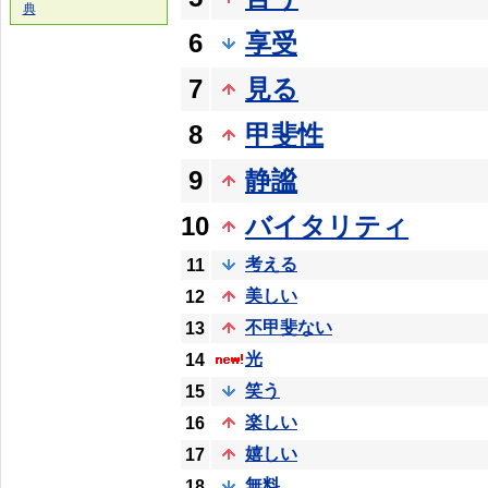
典
6
享受
7
見る
8
甲斐性
9
静謐
10
バイタリティ
考える
11
美しい
12
不甲斐ない
13
光
14
笑う
15
楽しい
16
嬉しい
17
無料
18