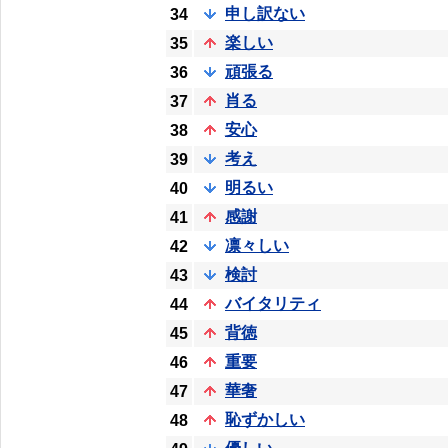
申し訳ない
34
楽しい
35
頑張る
36
肖る
37
安心
38
考え
39
明るい
40
感謝
41
凛々しい
42
検討
43
バイタリティ
44
背徳
45
重要
46
華奢
47
恥ずかしい
48