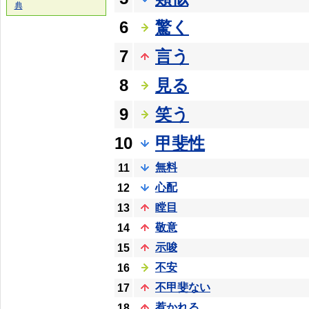
典
6
驚く
7
言う
8
見る
9
笑う
10
甲斐性
無料
11
心配
12
瞠目
13
敬意
14
示唆
15
不安
16
不甲斐ない
17
惹かれる
18