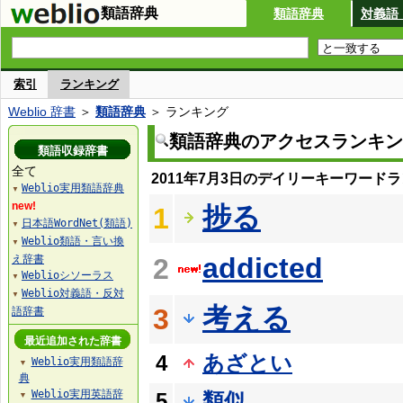
類語辞典
類語辞典
対義語
索引
ランキング
Weblio 辞書
＞
類語辞典
＞ ランキング
類語辞典のアクセスランキン
類語収録辞書
全て
2011年7月3日のデイリーキーワード
Weblio実用類語辞典
▼
new!
捗る
1
日本語WordNet(類語)
▼
Weblio類語・言い換
▼
addicted
え辞書
2
Weblioシソーラス
▼
Weblio対義語・反対
▼
考える
3
語辞書
最近追加された辞書
4
あざとい
Weblio実用類語辞
▼
典
Weblio実用英語辞
5
類似
▼