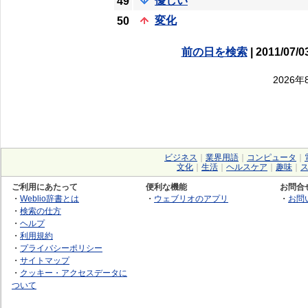
優しい
49
変化
50
前の日を検索
| 2011/07/0
2026
ビジネス
｜
業界用語
｜
コンピュータ
｜
文化
｜
生活
｜
ヘルスケア
｜
趣味
｜
ご利用にあたって
便利な機能
お問合
・
Weblio辞書とは
・
ウェブリオのアプリ
・
お問
・
検索の仕方
・
ヘルプ
・
利用規約
・
プライバシーポリシー
・
サイトマップ
・
クッキー・アクセスデータに
ついて