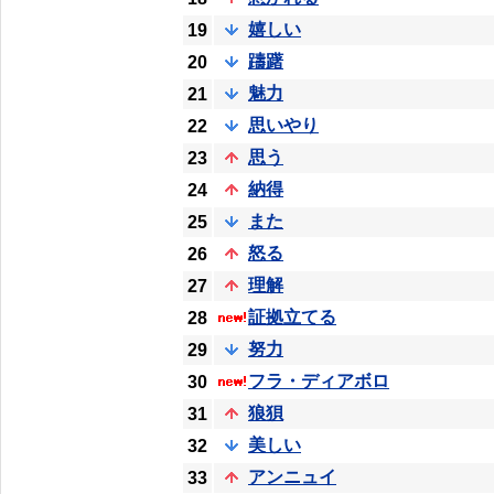
嬉しい
19
躊躇
20
魅力
21
思いやり
22
思う
23
納得
24
また
25
怒る
26
理解
27
証拠立てる
28
努力
29
フラ・ディアボロ
30
狼狽
31
美しい
32
アンニュイ
33