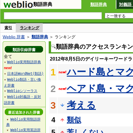
類語辞典
類語辞典
対義語
索引
ランキング
Weblio 辞書
＞
類語辞典
＞ ランキング
類語辞典のアクセスランキン
類語収録辞書
全て
2012年8月5日のデイリーキーワード
Weblio実用類語辞典
▼
new!
ハード島とマ
1
日本語WordNet(類語)
▼
Weblio類語・言い換
▼
ヘアド島・マ
え辞書
2
Weblioシソーラス
▼
Weblio対義語・反対
▼
考える
3
語辞書
最近追加された辞書
4
類似
Weblio実用類語辞
▼
典
Weblio実用英語辞
5
芳しくない
▼