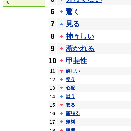
典
6
驚く
7
見る
8
神々しい
9
惹かれる
10
甲斐性
嬉しい
11
笑う
12
心配
13
思う
14
怒る
15
頑張る
16
無料
17
躊躇
18