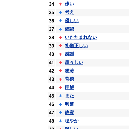
儚い
34
考え
35
優しい
36
確認
37
いたたまれない
38
礼儀正しい
39
感謝
40
凛々しい
41
怒涛
42
背徳
43
理解
44
また
45
興奮
46
静寂
47
穏やか
48