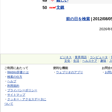
難しい
49
文鎮
50
前の日を検索
| 2012/08/0
2026
ビジネス
｜
業界用語
｜
コンピュータ
｜
文化
｜
生活
｜
ヘルスケア
｜
趣味
｜
ご利用にあたって
便利な機能
お問合
・
Weblio辞書とは
・
ウェブリオのアプリ
・
お問
・
検索の仕方
・
ヘルプ
・
利用規約
・
プライバシーポリシー
・
サイトマップ
・
クッキー・アクセスデータに
ついて